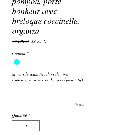
pompon, porte
bonheur avec
breloque coccinelle,
organza
Prix
Prix
 25,00 € 
23,75 €
original
promotionnel
Couleur
*
Si vous le souhaitez dans d'autres
couleurs, je peux vous le créer (facultatif)
0/500
Quantité
*