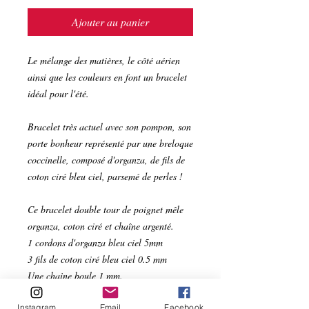
Ajouter au panier
Le mélange des matières, le côté aérien
ainsi que les couleurs en font un bracelet
idéal pour l'été.
Bracelet très actuel avec son pompon, son
porte bonheur représenté par une breloque
coccinelle, composé d'organza, de fils de
coton ciré bleu ciel, parsemé de perles !
Ce bracelet double tour de poignet mêle
organza, coton ciré et chaîne argenté.
1 cordons d'organza bleu ciel 5mm
3 fils de coton ciré bleu ciel 0.5 mm
Une chaine boule 1 mm.
1 breloques coccinelle en métal argenté
Instagram
Email
Facebook
3 perles en métal argenté