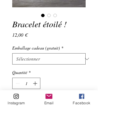
Bracelet étoilé !
Prix
12,00 €
Emballage cadeau (gratuit)
*
Quantité
*
Ajouter au panier
Instagram
Email
Facebook
Conçu avec du coton étoilé, son fermoir 
coulissant permet de le régler 
!Composition Cordon de Coton étoilé bleu 