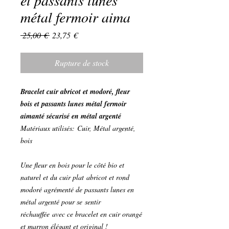
et passants lunes
métal fermoir aima
Prix
Prix
 25,00 € 
23,75 €
original
promotionnel
Rupture de stock
Bracelet cuir abricot et modoré, fleur
bois et passants lunes métal fermoir
aimanté sécurisé en métal argenté
Matériaux utilisés: Cuir, Métal argenté,
bois
Une fleur en bois pour le côté bio et
naturel et du cuir plat abricot et rond
modoré agrémenté de passants lunes en
métal argenté pour se sentir
réchauffée avec ce bracelet en cuir orangé
et marron élégant et original !