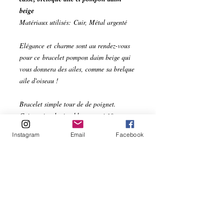
beige
Matériaux utilisés: Cuir, Métal argenté
Elégance et charme sont au rendez-vous
pour ce bracelet pompon daim beige qui
vous donnera des ailes, comme sa brelque
aile d'oiseau !
Bracelet simple tour de de poignet.
Cuir caviar doré et blanc cassé 10 mm
1 breloque aile d'oiseau
Instagram
Email
Facebook
1 pompon daim beige
Fermoir aimanté en métal argenté
Pour poignet de 15 à 18 cm.
TAILLE A
PRECISER A LA COMMANDE POUR
UN BRACELET REALISE SUR
MESURE