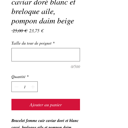
caviar doré blanc et
breloque aile,
pompon daim beige
Prix
Prix
 25,00 € 
23,75 €
original
promotionnel
Taille du tour de poignet
*
0/500
Quantité
*
Ajouter au panier
Bracelet femme cuir caviar doré et blanc
cassé, breloque aile et pompon daim