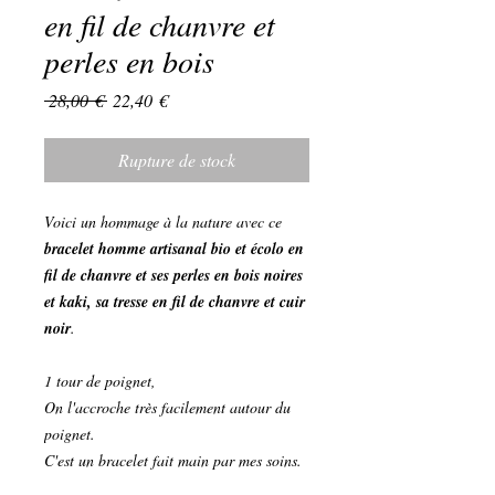
en fil de chanvre et
perles en bois
Prix
Prix
 28,00 € 
22,40 €
original
promotionnel
Rupture de stock
Voici un hommage à la nature avec ce
bracelet homme artisanal bio et écolo en
fil de chanvre et ses perles en bois noires
et kaki, sa tresse en fil de chanvre et cuir
noir
.
1 tour de poignet,
On l'accroche très facilement autour du
poignet.
C'est un bracelet fait main par mes soins.