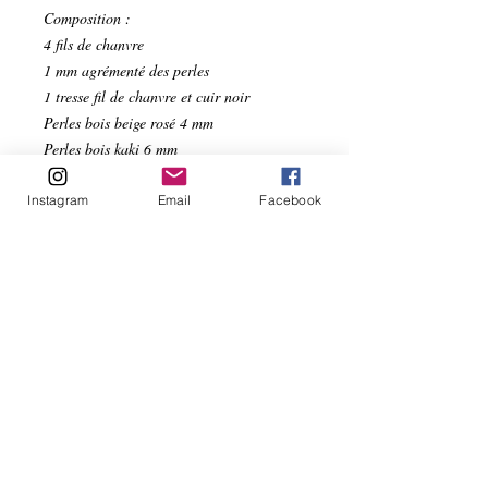
Composition :
4 fils de chanvre
1 mm agrémenté des perles
1 tresse fil de chanvre et cuir noir
Perles bois beige rosé 4 mm
Perles bois kaki 6 mm
Perles bois noir 8 mm
Pour poignet de 20 cm
Instagram
Email
Facebook
POUR D'AUTRES TAILLES, MERCI DE
ME CONTACTER AVANT LA
COMMANDE.
Frais de port offert !
Pour préserver la qualité de ce bracelet,
éviter le contact prolongé avec l'eau.
Pour préserver la qualité de votre
bracelet, évitez tout contact prolongé avec