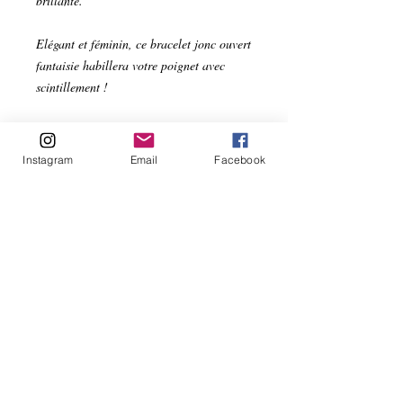
brillante.
Elégant et féminin, ce bracelet jonc ouvert
fantaisie habillera votre poignet avec
scintillement !
Bracelet jonc ouvert rond métal argenté
gunmétal
Instagram
Email
Facebook
Lanière imitation cuir Violet scintillant
Pour un poignet de 16-17 cm.
Vous pouvez choisir un autre cuir sur
simple demande. Autre texture, autre
couleur !
Frais de port offerts.
RÉSUMÉ DE L'ARTICLE