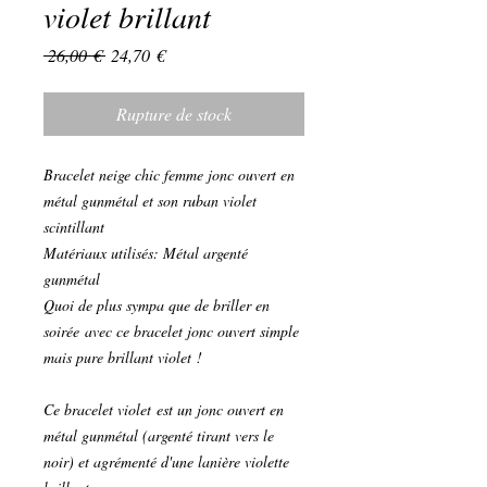
violet brillant
Prix
Prix
 26,00 € 
24,70 €
original
promotionnel
Rupture de stock
Bracelet neige chic femme jonc ouvert en
métal gunmétal et son ruban violet
scintillant
Matériaux utilisés: Métal argenté
gunmétal
Quoi de plus sympa que de briller en
soirée avec ce bracelet jonc ouvert simple
mais pure brillant violet !
Ce bracelet violet est un jonc ouvert en
métal gunmétal (argenté tirant vers le
noir) et agrémenté d'une lanière violette