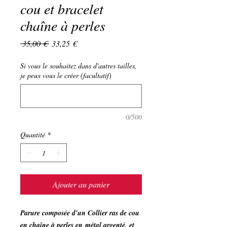
cou et bracelet
chaîne à perles
Prix
Prix
 35,00 € 
33,25 €
original
promotionnel
Si vous le souhaitez dans d'autres tailles,
je peux vous le créer (facultatif)
0/500
Quantité
*
Ajouter au panier
Parure composée d'un Collier ras de cou
en chaîne à perles en métal argenté, et