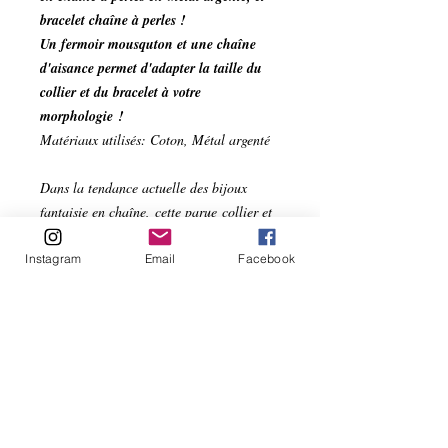
bracelet chaîne à perles !
Un fermoir mousquton et une chaîne
d'aisance permet d'adapter la taille du
collier et du bracelet à votre
morphologie !
Matériaux utilisés: Coton, Métal argenté
Dans la tendance actuelle des bijoux
fantaisie en chaîne, cette parue collier et
bracelet reste agréable à porter
et originale !
Instagram
Email
Facebook
Collier ras de cou chaîne à perles
suspendues en métal argenté de 36 à 37,5
cm
Bracelet chaîne à perles suspendues en
métal argenté de 14 à 17 cm