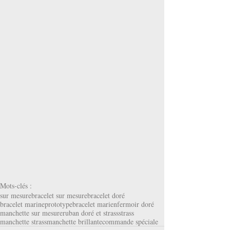
Mots-clés :
sur mesure
bracelet sur mesure
bracelet doré
bracelet marine
prototype
bracelet marien
fermoir doré
manchette sur mesure
ruban doré et strass
strass
manchette strass
manchette brillante
commande spéciale