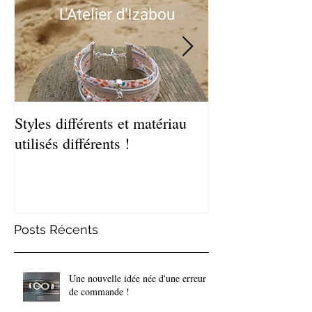
Styles différents et matériau
Léger et estival
utilisés différents !
de bracelets coq
Posts Récents
Une nouvelle idée née d'une erreur
de commande !