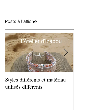
Posts à l'affiche
Styles différents et matériau
Léger et estival
utilisés différents !
de bracelets coq