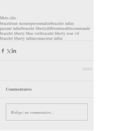
Mots-clés :
bracelet
sur mesure
personnalisé
bracelet infini
passant infini
bracelet liberty
différent
modèle
commandé
bracelet liberty bleu vert
bracelet liberty rose vif
bracelet liberty infini
connecteur infini
Commentaires
Rédigez un commentaire...