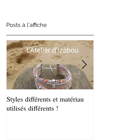
Posts à l'affiche
Styles différents et matériau
Léger et estival
utilisés différents !
de bracelets coq