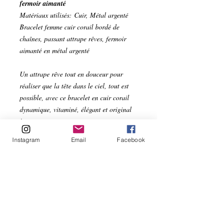
fermoir aimanté
Matériaux utilisés: Cuir, Métal argenté
Bracelet femme cuir corail bordé de
chaînes, passant attrape rêves, fermoir
aimanté en métal argenté
Un attrape rêve tout en douceur pour
réaliser que la tête dans le ciel, tout est
possible, avec ce bracelet en cuir corail
dynamique, vitaminé, élégant et original
!
Instagram
Email
Facebook
Bracelet simple tour de de poignet.
Cuir corail bordé de chaînes boules 10
mm
Passant argenté attrape rêves à plumes
Fermoir en métal argenté aimanté
Pour poignet de 17 cm.
Facile à attacher toute seule