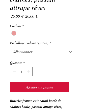
attrape rêves
Prix
Prix
 25,00 € 
20,00 €
original
promotionnel
Couleur
*
Emballage cadeau (gratuit)
*
Quantité
*
Ajouter au panier
Bracelet femme cuir corail bordé de
chaînes boule, passant attrape rêves,