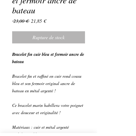
et fermoir ancre de
bateau
Prix
Prix
 23,00 € 
21,85 €
original
promotionnel
Rupture de stock
Bracelet fin cuir bleu et fermoir ancre de
bateau
Bracelet fin et raffiné en cuir rond cousu
bleu et son fermoir original ancre de
bateau en métal argenté !
Ce bracelet marin habillera votre poignet
avec douceur et originalité !
Matériaux : cuir et métal argenté
1 fil de cuir bleu cousu