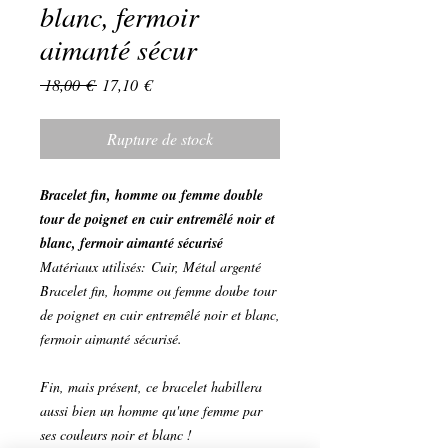
blanc, fermoir
aimanté sécur
Prix
Prix
 18,00 € 
17,10 €
original
promotionnel
Rupture de stock
Bracelet fin, homme ou femme double
tour de poignet en cuir entremêlé noir et
blanc, fermoir aimanté sécurisé
Matériaux utilisés: Cuir, Métal argenté
Bracelet fin, homme ou femme doube tour
de poignet en cuir entremêlé noir et blanc,
fermoir aimanté sécurisé.
Fin, mais présent, ce bracelet habillera
aussi bien un homme qu'une femme par
ses couleurs noir et blanc !