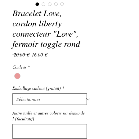
Bracelet Love,
cordon liberty
connecteur "Love",
fermoir toggle rond
Prix
Prix
 20,00 € 
16,00 €
original
promotionnel
Couleur
*
Emballage cadeau (gratuit)
*
Autre taille et autres coloris sur demande
! (facultatif)