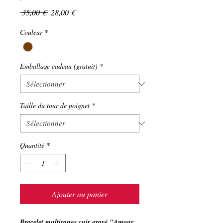
Prix
Prix
 35,00 € 
28,00 €
original
promotionnel
Couleur
*
Emballage cadeau (gratuit)
*
Taille du tour de poignet
*
Quantité
*
Ajouter au panier
Bracelet multirangs cuir gravé "Amour