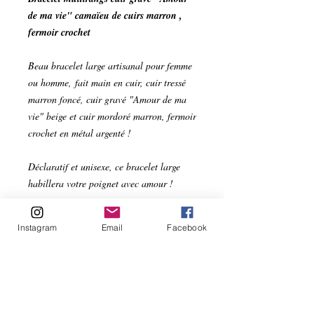
de ma vie" camaïeu de cuirs marron ,
fermoir crochet
Beau bracelet large artisanal pour femme
ou homme, fait main en cuir, cuir tressé
marron foncé, cuir gravé "Amour de ma
vie" beige et cuir mordoré marron, fermoir
crochet en métal argenté !
Déclaratif et unisexe, ce bracelet large
habillera votre poignet avec amour !
Bracelet 15 mm de large
Instagram
Email
Facebook
Bracelet simple tour de poignet
multirangs et multitextures de cuirs
marrons.
1 lanière de cuir tressé marron foncé
6 mm