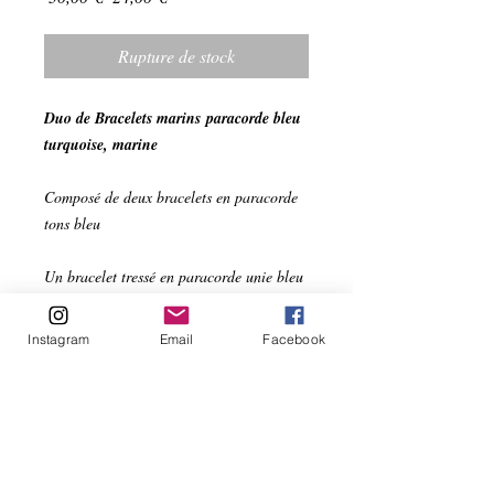
original
promotionnel
Rupture de stock
Duo de Bracelets marins paracorde bleu
turquoise, marine
Composé de deux bracelets en paracorde
tons bleu
Un bracelet tressé en paracorde unie bleu
turquoise clair, bleu turquoise foncé et
mélange, bleu turquoise, bleu marine,
Instagram
Email
Facebook
Un bracelet fermoir boîte de conserve en
paracorde turquoise et perle !
Pour un poignet de 17-18 cm
Frais de port offerts !