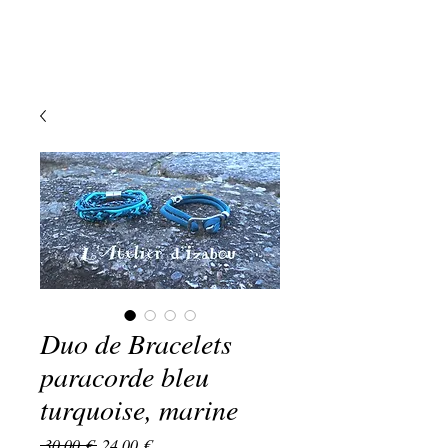
Duo de Bracelets
paracorde bleu
turquoise, marine
Prix
Prix
 30,00 € 
24,00 €