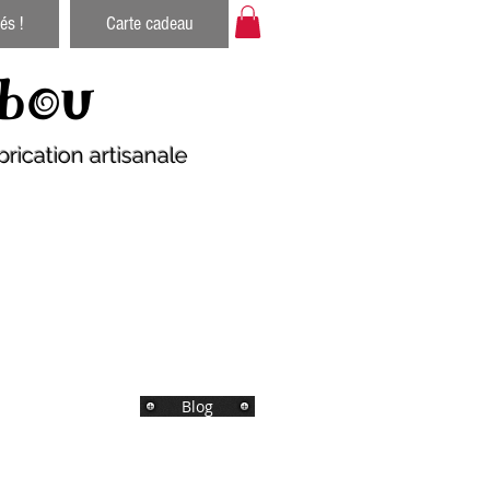
és !
Carte cadeau
bou
rication artisanale
Blog