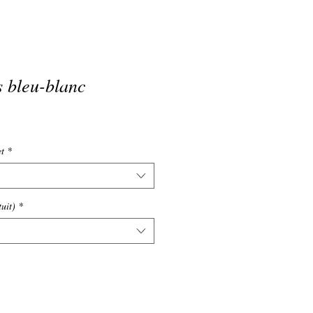
s bleu-blanc
et
*
uit)
*