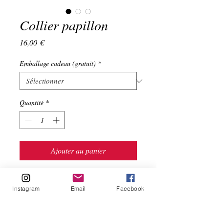
Collier papillon
Prix
16,00 €
Emballage cadeau (gratuit)
*
Quantité
*
Ajouter au panier
Collier papillon !
Instagram
Email
Facebook
Joli collier fin, facile à porter.