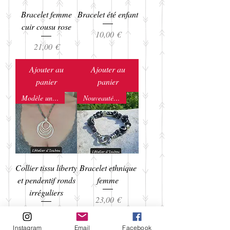
Bracelet femme
Bracelet été enfant
cuir cousu rose
Prix
10,00 €
Prix
21,00 €
Ajouter au
Ajouter au
panier
panier
Modèle unique !
Nouveauté printemps 2023
Collier tissu liberty
Bracelet ethnique
et pendentif ronds
femme
irréguliers
Prix
23,00 €
Prix
18,00 €
Instagram
Email
Facebook