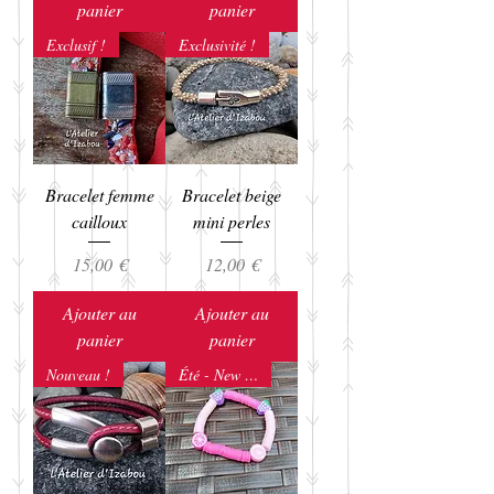
panier
panier
Exclusif !
Exclusivité !
Bracelet femme
Bracelet beige
cailloux
mini perles
Prix
Prix
15,00 €
12,00 €
Ajouter au
Ajouter au
panier
panier
Nouveau !
Été - New co