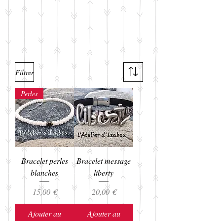
Filtrer
Perles
Bracelet perles
Bracelet message
blanches
liberty
Prix
Prix
15,00 €
20,00 €
Ajouter au
Ajouter au