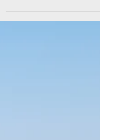
Peut être dans chaque petit moment positif, drôle d'une
journée ordinaire ou extraordinaire, non !? 🤩😍 Avec
ce bracelet violet, on peut...