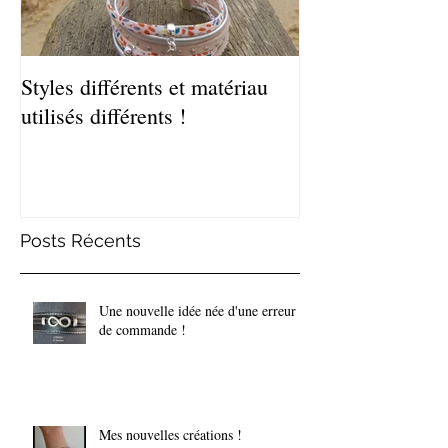
Styles différents et matériau
Léger et estival
utilisés différents !
de bracelets coq
Posts Récents
Une nouvelle idée née d'une erreur
de commande !