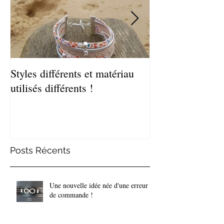
Styles différents et matériau
Léger et estival
utilisés différents !
de bracelets coq
Posts Récents
Une nouvelle idée née d'une erreur
de commande !