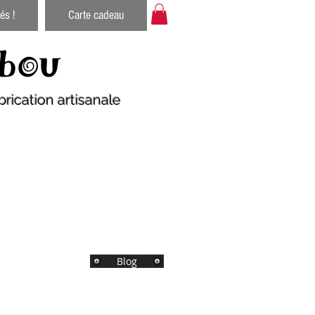
és !
Carte cadeau
bou
rication artisanale
Blog