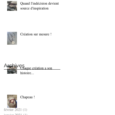
Quand l'indécision devient
source d'inspiration
Création sur mesure !
Archives
Chaque création a son
histoire...
Chapeau !
février 2021
(1)
1 post
janvier 2021
(1)
1 post