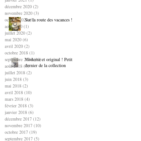
décembre 2020
(2)
2 posts
novembre 2020
(3)
3 posts
octobre 2020
Sur la route des vacances !
(1)
1 post
août 2020
(1)
1 post
juillet 2020
(2)
2 posts
mai 2020
(6)
6 posts
avril 2020
(2)
2 posts
octobre 2018
(1)
1 post
septembre 2018
Moderne et original ! Petit
(10)
10 posts
dernier de la collection
août 2018
(7)
7 posts
juillet 2018
(2)
2 posts
juin 2018
(3)
3 posts
mai 2018
(2)
2 posts
avril 2018
(10)
10 posts
mars 2018
(4)
4 posts
février 2018
(3)
3 posts
janvier 2018
(6)
6 posts
décembre 2017
(12)
12 posts
novembre 2017
(10)
10 posts
octobre 2017
(19)
19 posts
septembre 2017
(5)
5 posts