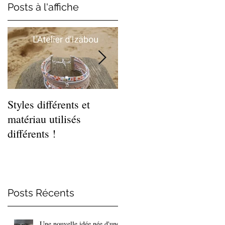
Posts à l'affiche
Styles différents et
Léger et estival, cette
matériau utilisés
gamme de bracelets
différents !
coquillages !
Posts Récents
Une nouvelle idée née d'une