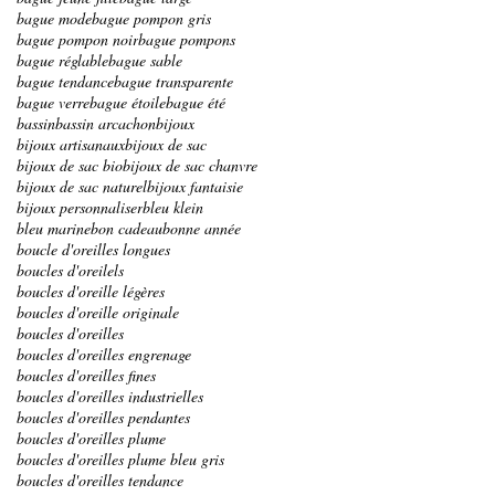
bague mode
bague pompon gris
bague pompon noir
bague pompons
bague réglable
bague sable
bague tendance
bague transparente
bague verre
bague étoile
bague été
bassin
bassin arcachon
bijoux
bijoux artisanaux
bijoux de sac
bijoux de sac bio
bijoux de sac chanvre
bijoux de sac naturel
bijoux fantaisie
bijoux personnaliser
bleu klein
bleu marine
bon cadeau
bonne année
boucle d'oreilles longues
boucles d'oreilels
boucles d'oreille légères
boucles d'oreille originale
boucles d'oreilles
boucles d'oreilles engrenage
boucles d'oreilles fines
boucles d'oreilles industrielles
boucles d'oreilles pendantes
boucles d'oreilles plume
boucles d'oreilles plume bleu gris
boucles d'oreilles tendance