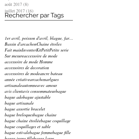
août 2017
(8)
8 posts
juillet 2017
(16)
16 posts
Rechercher par Tags
1er avril, poisson d'avril, blague, farce, bracele
Bassin d'arcachon
Chaine étoiles
Fait main
Inventer
Kit
Petit
Petite serie
Sur mesure
accessoire de mode
accessoire de mode Homme
accessoires de decoration
accessoires de mode
ancre bateau
année créative
arcachon
arlgues
artisanale
automne
avec amour
avis client
avis consommateur
bague
bague ado
bague ajustable
bague artisanale
bague assortie bracelet
bague breloques
bague chaine
bague chaine étoilée
bague coquillage
bague coquillages et sable
bague estivale
bague femme
bague fille
bague jeune fille
bague large