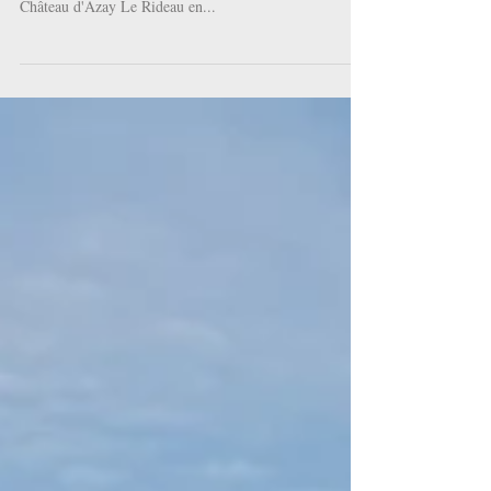
dentelle et ses breloques !
Sur fond de Château de La Loire, une bague aspect
dentelle et ses breloques ! En voyage près de Tours, le
Château d'Azay Le Rideau en...