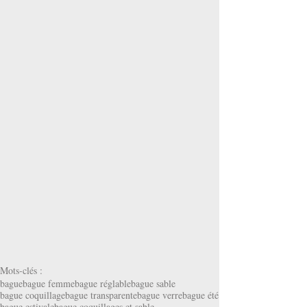
Mots-clés :
bague
bague femme
bague réglable
bague sable
bague coquillage
bague transparente
bague verre
bague été
bague estivale
bague coquillages et sable