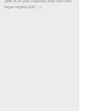
sable et ces jolis coquillage pour créer cette 
bague original d'été ! ;-)