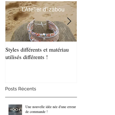
Styles différents et matériau
Léger et estival
utilisés différents !
de bracelets coq
Posts Récents
Une nouvelle idée née d'une erreur
de commande !