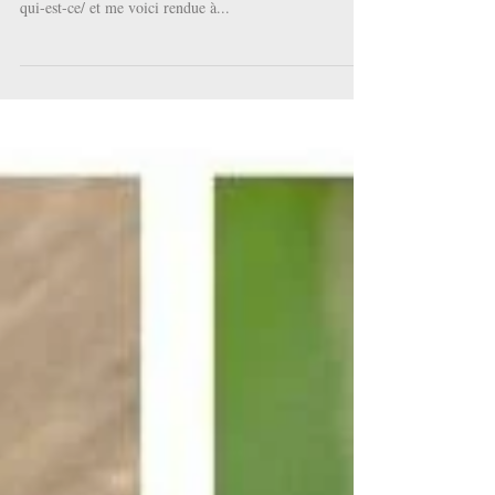
moi !
On m'a demandé de faire un article pour le blog
http://www.lamodeetsesaccessoires.com/latelier-dizabou-
qui-est-ce/ et me voici rendue à...