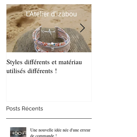
Styles différents et matériau
Léger et estival
utilisés différents !
de bracelets coq
Posts Récents
Une nouvelle idée née d'une erreur
de commande !