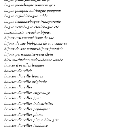
bague mode
bague pompon gris
bague pompon noir
bague pompons
bague réglable
bague sable
bague tendance
bague transparente
bague verre
bague étoile
bague été
bassin
bassin arcachon
bijoux
bijoux artisanaux
bijoux de sac
bijoux de sac bio
bijoux de sac chanvre
bijoux de sac naturel
bijoux fantaisie
bijoux personnaliser
bleu klein
bleu marine
bon cadeau
bonne année
boucle d'oreilles longues
boucles d'oreilels
boucles d'oreille légères
boucles d'oreille originale
boucles d'oreilles
boucles d'oreilles engrenage
boucles d'oreilles fines
boucles d'oreilles industrielles
boucles d'oreilles pendantes
boucles d'oreilles plume
boucles d'oreilles plume bleu gris
boucles d'oreilles tendance