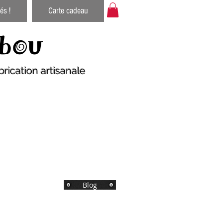
és !
Carte cadeau
bou
rication artisanale
Blog