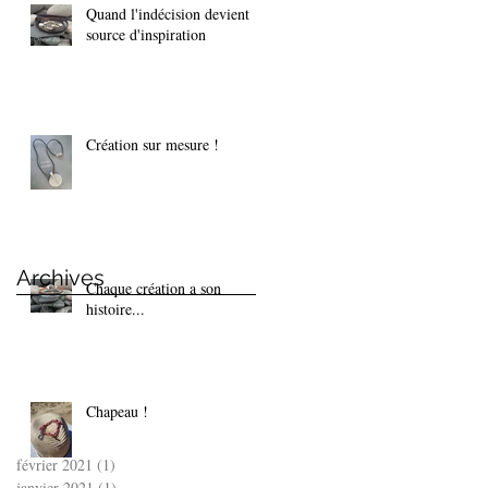
Quand l'indécision devient
source d'inspiration
Création sur mesure !
Archives
Chaque création a son
histoire...
Chapeau !
février 2021
(1)
1 post
janvier 2021
(1)
1 post