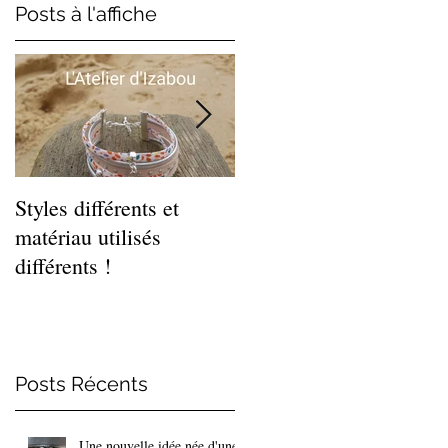
Posts à l'affiche
Styles différents et
Léger et estival, cette
matériau utilisés
gamme de bracelets
différents !
coquillages !
Posts Récents
Une nouvelle idée née d'une