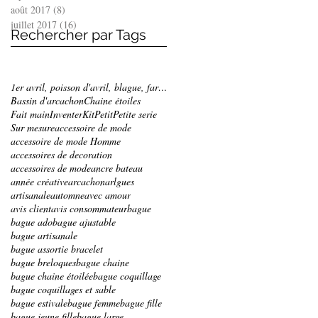
août 2017
(8)
8 posts
juillet 2017
(16)
16 posts
Rechercher par Tags
1er avril, poisson d'avril, blague, farce, bracele
Bassin d'arcachon
Chaine étoiles
Fait main
Inventer
Kit
Petit
Petite serie
Sur mesure
accessoire de mode
accessoire de mode Homme
accessoires de decoration
accessoires de mode
ancre bateau
année créative
arcachon
arlgues
artisanale
automne
avec amour
avis client
avis consommateur
bague
bague ado
bague ajustable
bague artisanale
bague assortie bracelet
bague breloques
bague chaine
bague chaine étoilée
bague coquillage
bague coquillages et sable
bague estivale
bague femme
bague fille
bague jeune fille
bague large