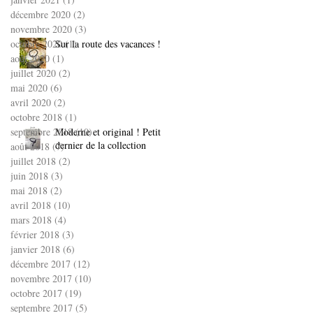
décembre 2020
(2)
2 posts
novembre 2020
(3)
3 posts
octobre 2020
Sur la route des vacances !
(1)
1 post
août 2020
(1)
1 post
juillet 2020
(2)
2 posts
mai 2020
(6)
6 posts
avril 2020
(2)
2 posts
octobre 2018
(1)
1 post
septembre 2018
Moderne et original ! Petit
(10)
10 posts
dernier de la collection
août 2018
(7)
7 posts
juillet 2018
(2)
2 posts
juin 2018
(3)
3 posts
mai 2018
(2)
2 posts
avril 2018
(10)
10 posts
mars 2018
(4)
4 posts
février 2018
(3)
3 posts
janvier 2018
(6)
6 posts
décembre 2017
(12)
12 posts
novembre 2017
(10)
10 posts
octobre 2017
(19)
19 posts
septembre 2017
(5)
5 posts