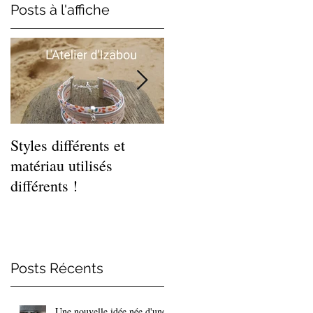
Posts à l'affiche
is
s
Styles différents et
Léger et estival, cette
matériau utilisés
gamme de bracelets
différents !
coquillages !
Posts Récents
Une nouvelle idée née d'une