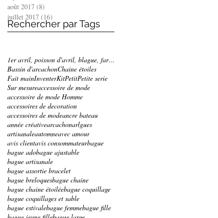
août 2017
(8)
8 posts
juillet 2017
(16)
16 posts
Rechercher par Tags
1er avril, poisson d'avril, blague, farce, bracele
Bassin d'arcachon
Chaine étoiles
Fait main
Inventer
Kit
Petit
Petite serie
Sur mesure
accessoire de mode
accessoire de mode Homme
accessoires de decoration
accessoires de mode
ancre bateau
année créative
arcachon
arlgues
artisanale
automne
avec amour
avis client
avis consommateur
bague
bague ado
bague ajustable
bague artisanale
bague assortie bracelet
bague breloques
bague chaine
bague chaine étoilée
bague coquillage
bague coquillages et sable
bague estivale
bague femme
bague fille
bague jeune fille
bague large