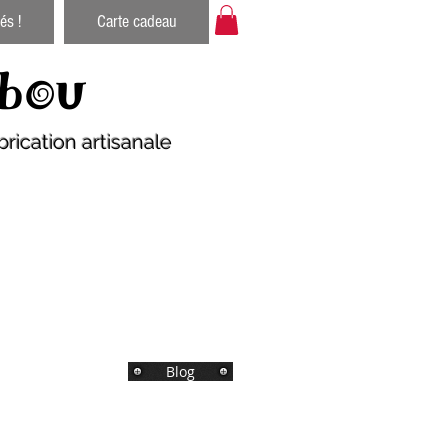
és !
Carte cadeau
bou
rication artisanale
Blog