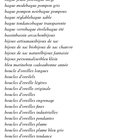
bague mode
bague pompon gris
bague pompon noir
bague pompons
bague réglable
bague sable
bague tendance
bague transparente
bague verre
bague étoile
bague été
bassin
bassin arcachon
bijoux
bijoux artisanaux
bijoux de sac
bijoux de sac bio
bijoux de sac chanvre
bijoux de sac naturel
bijoux fantaisie
bijoux personnaliser
bleu klein
bleu marine
bon cadeau
bonne année
boucle d'oreilles longues
boucles d'oreilels
boucles d'oreille légères
boucles d'oreille originale
boucles d'oreilles
boucles d'oreilles engrenage
boucles d'oreilles fines
boucles d'oreilles industrielles
boucles d'oreilles pendantes
boucles d'oreilles plume
boucles d'oreilles plume bleu gris
boucles d'oreilles tendance