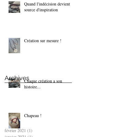
Quand l'indécision devient
source d'inspiration
Création sur mesure !
Archives
Chaque création a son
histoire...
Chapeau !
février 2021
(1)
1 post
janvier 2021
(1)
1 post