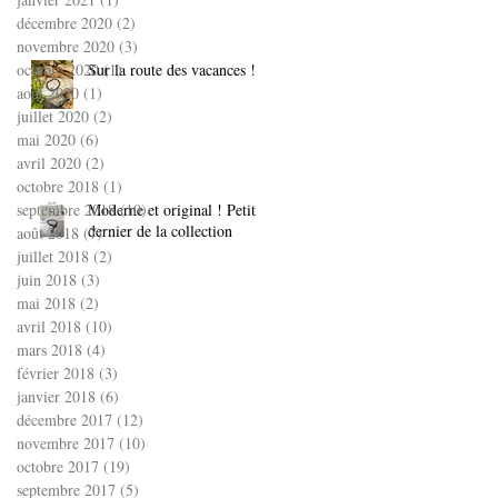
décembre 2020
(2)
2 posts
novembre 2020
(3)
3 posts
octobre 2020
Sur la route des vacances !
(1)
1 post
août 2020
(1)
1 post
juillet 2020
(2)
2 posts
mai 2020
(6)
6 posts
avril 2020
(2)
2 posts
octobre 2018
(1)
1 post
septembre 2018
Moderne et original ! Petit
(10)
10 posts
dernier de la collection
août 2018
(7)
7 posts
juillet 2018
(2)
2 posts
juin 2018
(3)
3 posts
mai 2018
(2)
2 posts
avril 2018
(10)
10 posts
mars 2018
(4)
4 posts
février 2018
(3)
3 posts
janvier 2018
(6)
6 posts
décembre 2017
(12)
12 posts
novembre 2017
(10)
10 posts
octobre 2017
(19)
19 posts
septembre 2017
(5)
5 posts