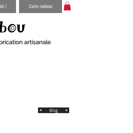
és !
Carte cadeau
bou
rication artisanale
Blog