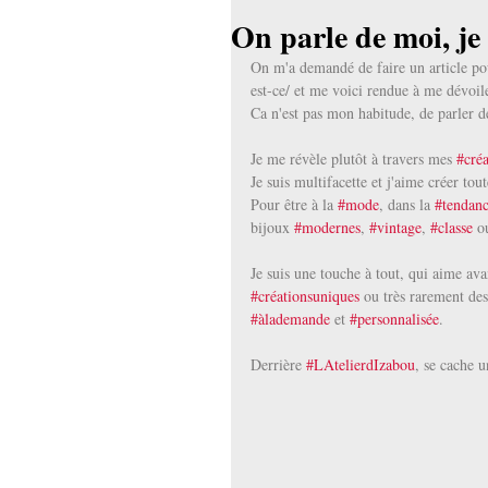
On parle de moi, je 
On m'a demandé de faire un article po
est-ce/ et me voici rendue à me dévoile
Ca n'est pas mon habitude, de parler d
Je me révèle plutôt à travers mes 
#créa
Je suis multifacette et j'aime créer tout
Pour être à la 
#mode
, dans la 
#tendan
bijoux 
#modernes
, 
#vintage
, 
#classe
 o
Je suis une touche à tout, qui aime ava
#créationsuniques
 ou très rarement des
#àlademande
 et 
#personnalisée
.
Derrière 
#LAtelierdIzabou
, se cache u