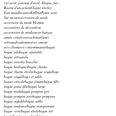
1er avril, poisson d'avril, blague, farce, bracele
Bassin d'arcachon
Chaine étoiles
Fait main
Inventer
Kit
Petit
Petite serie
Sur mesure
accessoire de mode
accessoire de mode Homme
accessoires de decoration
accessoires de mode
ancre bateau
année créative
arcachon
arlgues
artisanale
automne
avec amour
avis client
avis consommateur
bague
bague ado
bague ajustable
bague artisanale
bague assortie bracelet
bague breloques
bague chaine
bague chaine étoilée
bague coquillage
bague coquillages et sable
bague estivale
bague femme
bague fille
bague jeune fille
bague large
bague mode
bague pompon gris
bague pompon noir
bague pompons
bague réglable
bague sable
bague tendance
bague transparente
bague verre
bague étoile
bague été
bassin
bassin arcachon
bijoux