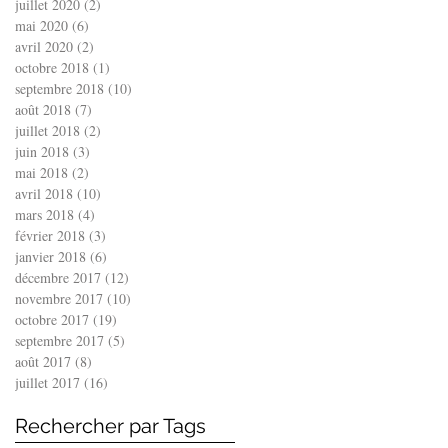
juillet 2020
(2)
2 posts
mai 2020
(6)
6 posts
avril 2020
(2)
2 posts
octobre 2018
(1)
1 post
septembre 2018
(10)
10 posts
août 2018
(7)
7 posts
juillet 2018
(2)
2 posts
juin 2018
(3)
3 posts
mai 2018
(2)
2 posts
avril 2018
(10)
10 posts
mars 2018
(4)
4 posts
février 2018
(3)
3 posts
janvier 2018
(6)
6 posts
décembre 2017
(12)
12 posts
novembre 2017
(10)
10 posts
octobre 2017
(19)
19 posts
septembre 2017
(5)
5 posts
août 2017
(8)
8 posts
juillet 2017
(16)
16 posts
Rechercher par Tags