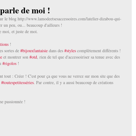
parle de moi !
ur le blog http://www.lamodeetsesaccessoires.com/latelier-dizabou-qui-
r un peu, ou... beaucoup d'ailleurs !
e moi, et juste de moi.
tions
 ! 
es sortes de 
#bijouxfantaisie
 dans des 
#styles
 complètement différents ! 
ce
 et montrer son 
#otd
, rien de tel que d'accessoiriser sa tenue avec des 
u 
#rigolos
 ! 
nt tout : Créer ! C'est pour ça que vous ne verrez sur mon site que des 
 
#toutespetitesséries
. Par contre, il y a aussi beaucoup de créations 
ne passionnée ! 