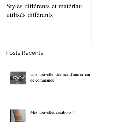
Styles différents et matériau
Léger et estival
utilisés différents !
de bracelets coq
Posts Récents
Une nouvelle idée née d'une erreur
de commande !
Mes nouvelles créations !