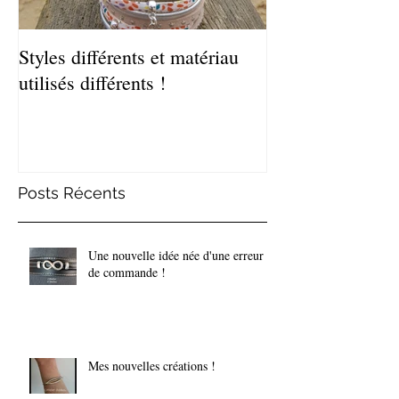
Styles différents et matériau
Léger et estival
utilisés différents !
de bracelets coq
Posts Récents
Une nouvelle idée née d'une erreur
de commande !
Mes nouvelles créations !