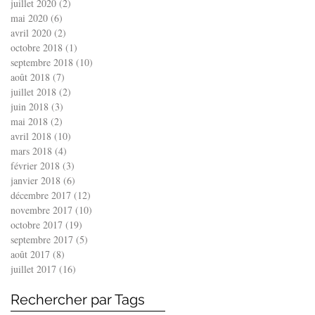
juillet 2020
(2)
2 posts
mai 2020
(6)
6 posts
avril 2020
(2)
2 posts
octobre 2018
(1)
1 post
septembre 2018
(10)
10 posts
août 2018
(7)
7 posts
juillet 2018
(2)
2 posts
juin 2018
(3)
3 posts
mai 2018
(2)
2 posts
avril 2018
(10)
10 posts
mars 2018
(4)
4 posts
février 2018
(3)
3 posts
janvier 2018
(6)
6 posts
décembre 2017
(12)
12 posts
novembre 2017
(10)
10 posts
octobre 2017
(19)
19 posts
septembre 2017
(5)
5 posts
août 2017
(8)
8 posts
juillet 2017
(16)
16 posts
Rechercher par Tags