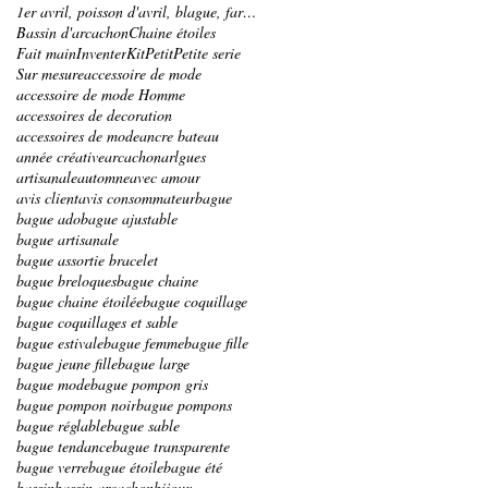
1er avril, poisson d'avril, blague, farce, bracele
Bassin d'arcachon
Chaine étoiles
Fait main
Inventer
Kit
Petit
Petite serie
Sur mesure
accessoire de mode
accessoire de mode Homme
accessoires de decoration
accessoires de mode
ancre bateau
année créative
arcachon
arlgues
artisanale
automne
avec amour
avis client
avis consommateur
bague
bague ado
bague ajustable
bague artisanale
bague assortie bracelet
bague breloques
bague chaine
bague chaine étoilée
bague coquillage
bague coquillages et sable
bague estivale
bague femme
bague fille
bague jeune fille
bague large
bague mode
bague pompon gris
bague pompon noir
bague pompons
bague réglable
bague sable
bague tendance
bague transparente
bague verre
bague étoile
bague été
bassin
bassin arcachon
bijoux