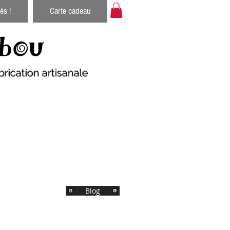
és !
Carte cadeau
bou
rication artisanale
Blog