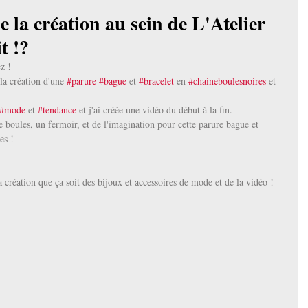
 la création au sein de L'Atelier
t !?
z !
la création d'une 
#parure
#bague
 et 
#bracelet
 en 
#chaineboulesnoires
 et 
#mode
 et 
#tendance
 et j'ai créée une vidéo du début à la fin.
ne boules, un fermoir, et de l'imagination pour cette parure bague et 
es !
a création que ça soit des bijoux et accessoires de mode et de la vidéo ! 