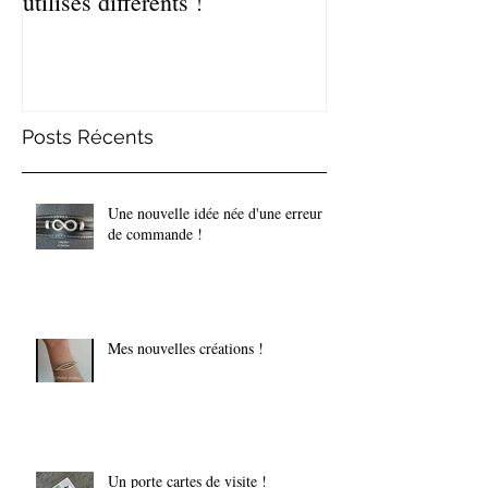
utilisés différents !
de bracelets coq
Posts Récents
Une nouvelle idée née d'une erreur
de commande !
Mes nouvelles créations !
Un porte cartes de visite !