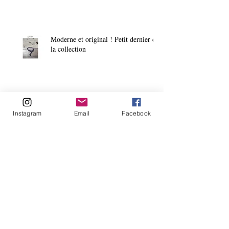
Moderne et original ! Petit dernier de
la collection
Archives
Instagram
Email
Facebook
février 2021
(1)
1 post
janvier 2021
(1)
1 post
décembre 2020
(2)
2 posts
novembre 2020
(3)
3 posts
octobre 2020
(1)
1 post
août 2020
(1)
1 post
juillet 2020
(2)
2 posts
mai 2020
(6)
6 posts
avril 2020
(2)
2 posts
octobre 2018
(1)
1 post