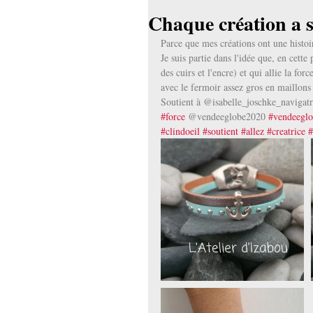
Chaque création a so
Parce que mes créations ont une histoir
Je suis partie dans l'idée que, en cett
des cuirs et l'encre) et qui allie la fo
avec le fermoir assez gros en maillons 
Soutient à @isabelle_joschke_navigat
#force
 @vendeeglobe2020 
#vendeegl
#clindoeil
#soutient
#allez
#creatrice
#