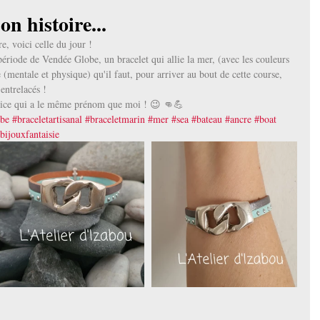
n histoire...
e, voici celle du jour ! 
e période de Vendée Globe, un bracelet qui allie la mer, (avec les couleurs 
rce (mentale et physique) qu'il faut, pour arriver au bout de cette course, 
entrelacés ! 
rice qui a le même prénom que moi ! 😉 👊💪
obe
#braceletartisanal
#braceletmarin
#mer
#sea
#bateau
#ancre
#boat
bijouxfantaisie