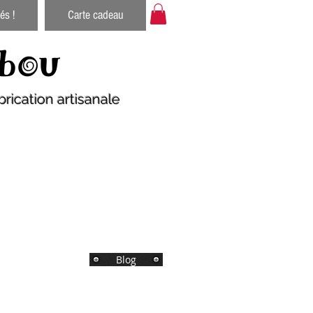
és !
Carte cadeau
bou
rication artisanale
Blog