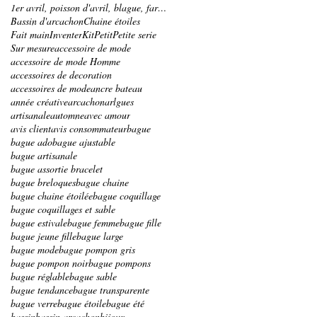
1er avril, poisson d'avril, blague, farce, bracele
Bassin d'arcachon
Chaine étoiles
Fait main
Inventer
Kit
Petit
Petite serie
Sur mesure
accessoire de mode
accessoire de mode Homme
accessoires de decoration
accessoires de mode
ancre bateau
année créative
arcachon
arlgues
artisanale
automne
avec amour
avis client
avis consommateur
bague
bague ado
bague ajustable
bague artisanale
bague assortie bracelet
bague breloques
bague chaine
bague chaine étoilée
bague coquillage
bague coquillages et sable
bague estivale
bague femme
bague fille
bague jeune fille
bague large
bague mode
bague pompon gris
bague pompon noir
bague pompons
bague réglable
bague sable
bague tendance
bague transparente
bague verre
bague étoile
bague été
bassin
bassin arcachon
bijoux