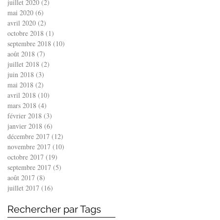
juillet 2020
(2)
2 posts
mai 2020
(6)
6 posts
avril 2020
(2)
2 posts
octobre 2018
(1)
1 post
septembre 2018
(10)
10 posts
août 2018
(7)
7 posts
juillet 2018
(2)
2 posts
juin 2018
(3)
3 posts
mai 2018
(2)
2 posts
avril 2018
(10)
10 posts
mars 2018
(4)
4 posts
février 2018
(3)
3 posts
janvier 2018
(6)
6 posts
décembre 2017
(12)
12 posts
novembre 2017
(10)
10 posts
octobre 2017
(19)
19 posts
septembre 2017
(5)
5 posts
août 2017
(8)
8 posts
juillet 2017
(16)
16 posts
Rechercher par Tags